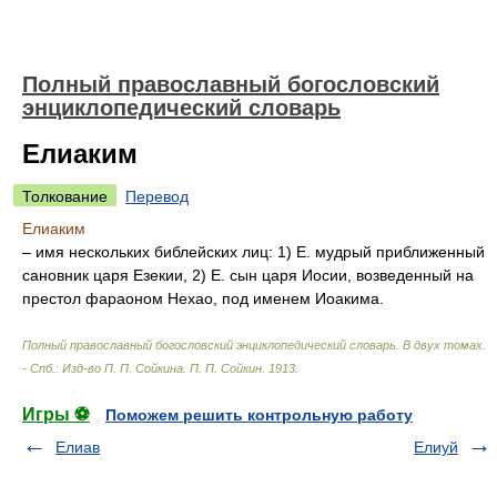
Полный православный богословский
энциклопедический словарь
Елиаким
Толкование
Перевод
Елиаким
– имя нескольких библейских лиц: 1) Е. мудрый приближенный
сановник царя Езекии, 2) Е. сын царя Иосии, возведенный на
престол фараоном Нехао, под именем Иоакима.
Полный православный богословский энциклопедический словарь. В двух томах.
- Спб.: Изд-во П. П. Сойкина
.
П. П. Сойкин
.
1913
.
Игры ⚽
Поможем решить контрольную работу
Елиав
Елиуй