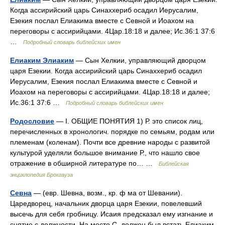
Когда ассирийский царь Синаххериб осадил Иерусалим,
Езекия послал Елиакима вместе с Севной и Иоахом на
переговоры с ассирийцами. 4Цар.18:18 и далее; Ис.36:1 37:6
…
Подробный словарь библейских имен
Елиаким Элиаким
— Сын Хелкии, управляющий дворцом
царя Езекии. Когда ассирийский царь Синаххериб осадил
Иерусалим, Езекия послал Елиакима вместе с Севной и
Иоахом на переговоры с ассирийцами. 4Цар.18:18 и далее;
Ис.36:1 37:6 …
Подробный словарь библейских имен
Родословие
— I. ОБЩИЕ ПОНЯТИЯ 1) Р. это список лиц,
перечисленных в хронологич. порядке по семьям, родам или
племенам (коленам). Почти все древние народы с развитой
культурой уделяли большое внимание Р., что нашло свое
отражение в обширной литературе по… …
Библейская
энциклопедия Брокгауза
Севна
— (евр. Шевна, возм., кр. ф ма от Шевании).
Царедворец, начальник дворца царя Езекии, повелевший
высечь для себя гробницу. Исаия предсказал ему изгнание и
снятие с должности. На место С. должен был встать Елиаким