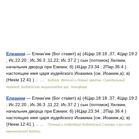
Елиаким
— Елиак’им (Бог ставит) а) (4Цар.18:18 ,37; 4Цар.19:2
; Ис.22:20 ; Ис.36:3 ,11,22; Ис.37:2 ) сын (потомок) Хелкии,
начальник дворца при Езекии; б) (4Цар.23:34 ; 2Пар.36:4 )
настоящее имя царя иудейского Иоакима (см. Иоаким,а); в)
(Неем.12:41 )… …
Библия. Ветхий и Новый заветы. Синодальный
перевод. Библейская энциклопедия арх. Никифора.
Елиаким
— Елиак’им (Бог ставит) а) (4Цар.18:18 ,37; 4Цар.19:2
; Ис.22:20 ; Ис.36:3 ,11,22; Ис.37:2 ) сын (потомок) Хелкии,
начальник дворца при Езекии; б) (4Цар.23:34 ; 2Пар.36:4 )
настоящее имя царя иудейского Иоакима (см. Иоаким,а); в)
(Неем.12:41 )… …
Полный и подробный Библейский Словарь к русской
канонической Библии