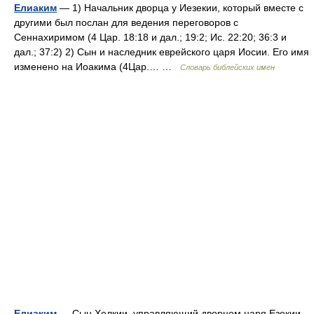
Елиаким
— 1) Начальник дворца у Иезекии, который вместе с
другими был послан для ведения переговоров с
Сеннахиримом (4 Цар. 18:18 и дал.; 19:2; Ис. 22:20; 36:3 и
дал.; 37:2) 2) Сын и наследник еврейского царя Иосии. Его имя
изменено на Иоакима (4Цар.… …
Словарь библейских имен
Елиаким
— Сын Хелкии, управляющий дворцом царя Езекии.