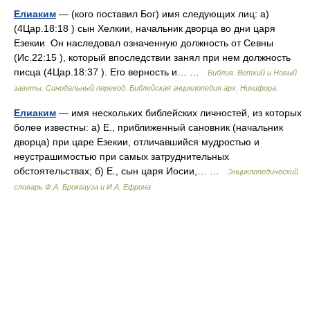
Елиаким
— (кого поставил Бог) имя следующих лиц: а)
(4Цар.18:18 ) сын Хелкии, начальник дворца во дни царя
Езекии. Он наследовал означенную должность от Севны
(Ис.22:15 ), который впоследствии занял при нем должность
писца (4Цар.18:37 ). Его верность и… …
Библия. Ветхий и Новый
заветы. Синодальный перевод. Библейская энциклопедия арх. Никифора.
Елиаким
— имя нескольких библейских личностей, из которых
более известны: а) Е., приближенный сановник (начальник
дворца) при царе Езекии, отличавшийся мудростью и
неустрашимостью при самых затруднительных
обстоятельствах; б) Е., сын царя Иосии,… …
Энциклопедический
словарь Ф.А. Брокгауза и И.А. Ефрона